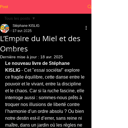
Post
Tous les posts
Stéphane KISLIG
Tous les posts
17 avr. 2025
L’Empire du Miel et des
ROMAN
Ombres
THRILLER
Dernière mise à jour :
18 avr. 2025
Le nouveau livre de Stéphane 
KISLIG
 - Cet "
essai sociétal
" explore 
ce fragile équilibre, cette danse entre le 
pouvoir et le vivant, entre la discipline 
et le chaos. Car si la ruche fascine, elle 
interroge aussi : sommes-nous prêts à 
troquer nos illusions de liberté contre 
l’harmonie d’un ordre absolu ? Ou bien 
notre destin est-il d’errer, sans reine ni 
maître, dans un jardin où les règles ne 