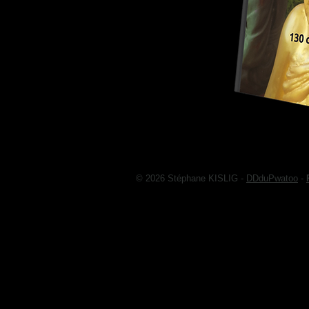
© 2026 Stéphane KISLIG -
DDduPwatoo
-