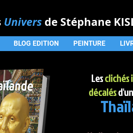
s
Univers
de Stéphane KIS
BLOG EDITION
PEINTURE
LIV
Les
clichés 
décalés
d'un
Thaï