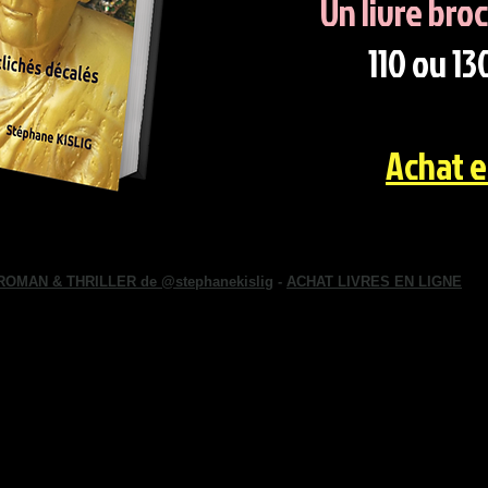
Un livre broc
110 ou 1
Achat e
ROMAN & THRILLER de
@stephanekislig
-
ACHAT LIVRES EN LIGNE