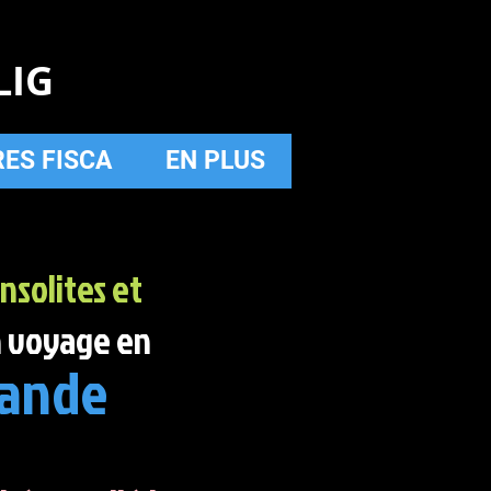
LIG
RES FISCA
EN PLUS
insolites et
 voyage en
lande