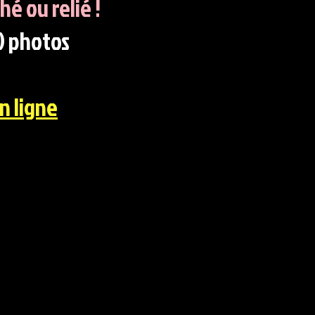
hé ou relié !
30 photos
n ligne