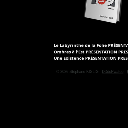
Le Labyrinthe de la Folie
P
RÉSENT
Ombres à l'Est
P
RÉSENTATION PRE
Une Existence
P
RÉSENTATION PRE
© 2026 Stéphane KISLIG -
DDduPwatoo
-