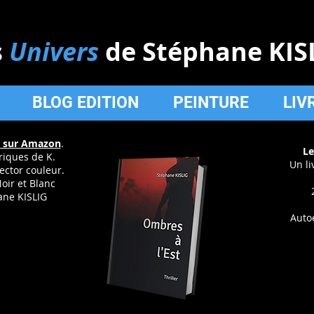
s
Univers
de Stéphane KIS
BLOG EDITION
PEINTURE
LIV
 sur Amazon
.
Le
riques de K.
Un li
lector couleur.
oir et Blanc
ane KISLIG
Auto