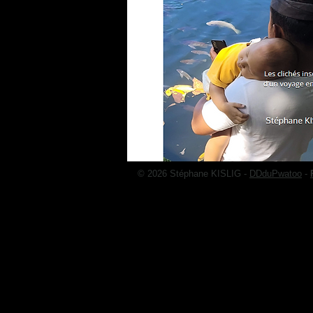
© 2026 Stéphane KISLIG -
DDduPwatoo
-