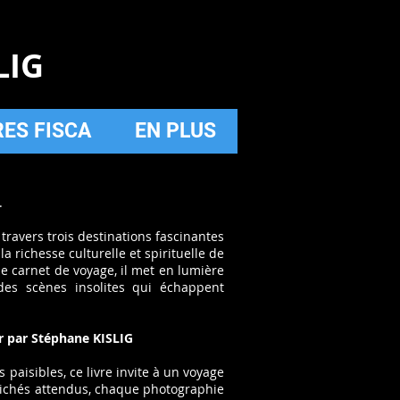
LIG
RES FISCA
EN PLUS
.
travers trois destinations fascinantes
a richesse culturelle et spirituelle de
ple carnet de voyage, il met en lumière
des scènes insolites qui échappent
r par Stéphane KISLIG
es paisibles, ce livre invite à un voyage
s clichés attendus, chaque photographie