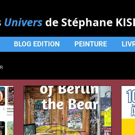
s
Univers
de Stéphane KIS
BLOG EDITION
PEINTURE
LIV
ER