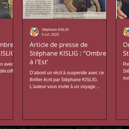
Stéphane KISLIG
5 oct. 2020
Ombres
Article de presse de
Om
KISLIG
Stéphane KISLIG : "Ombres
S
à l'Est'
on avec
Re
 décoiffe.
St
D'abord un récit à suspende avec ce
su
thriller écrit par Stéphane KISLIG.
his
L'auteur vous invite à un voyage
idéologique dans un monde de...
ROMAN & THRILLER de
@stephanekislig
-
ACHAT LIVRES EN LIGNE