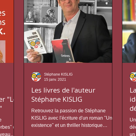
Stéphane KISLIG
15 janv. 2021
Les livres de l'auteur
La
er "Le
Stéphane KISLIG
id
"
dé
Retrouvez la passion de Stéphane
KISLIG avec l'écriture d'un roman "Une
e
Un
existence" et un thriller historique
rbes" qui
dé
"Ombres à l'Est". Un auteur...
uveau
un