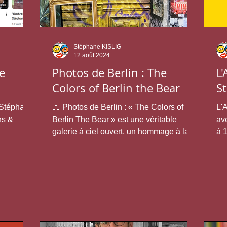
Stéphane KISLIG
12 août 2024
e
Photos de Berlin : The
L'
Colors of Berlin the Bear
S
r Stéphane
📖 Photos de Berlin : « The Colors of
L'
ns &
Berlin The Bear » est une véritable
av
galerie à ciel ouvert, un hommage à la
à 
métamorphose de Berlin...
l'i