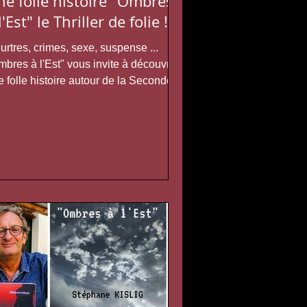
ne folle histoire "Ombres
l'Est" le Thriller de folie !
rtres, crimes, sexe, suspense ...
bres à l'Est" vous invite à découvrir
 folle histoire autour de la Seconde
erre Mondiale. La...