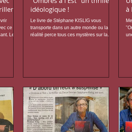
vec
"Ombres à l'Est" un thriller
U
iller !
idéologique !
à 
vrir
Le livre de Stéphane KISLIG vous
Meu
vec ce
transporte dans un autre monde ou la
"Om
nant. Le
réalité perce tous ces mystères sur la
une
nature humaine. Une folle...
Gu