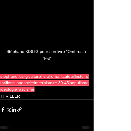
Stéphane KISLIG pour son livre "Ombres à 
l'Est"
stephane kislig
culture
livre
roman
auteur
histoire
thriller
suspense
crimes
histoire 39-45
populisme
idéologie
rascisme
THRILLER