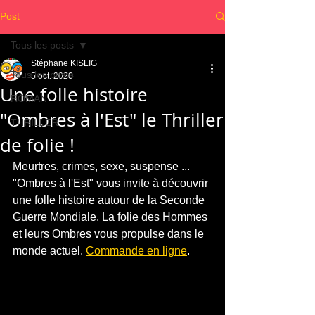
Post
Tous les posts
Stéphane KISLIG
Tous les posts
5 oct. 2020
Une folle histoire
ROMAN
"Ombres à l'Est" le Thriller
THRILLER
de folie !
Meurtres, crimes, sexe, suspense ... 
"Ombres à l'Est" vous invite à découvrir 
une folle histoire autour de la Seconde 
Guerre Mondiale. La folie des Hommes 
et leurs Ombres vous propulse dans le 
monde actuel. 
Commande en ligne
.