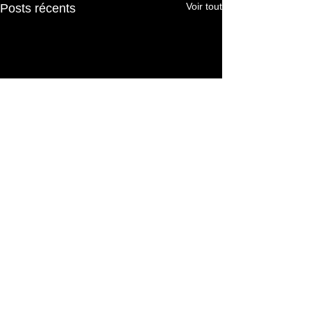
Voir tout
Posts récents
Commentaires