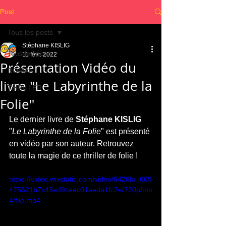
Post
Tous les posts
Stéphane KISLIG
Tous les posts
11 févr. 2022
Présentation Vidéo du
ROMAN
livre "Le Labyrinthe de la
THRILLER
Folie"
Le dernier livre de 
Stéphane KISLIG
"
Le Labyrinthe de la Folie
" est présenté 
en vidéo par son auteur. Retrouvez 
toute la magie de ce thriller de folie !
https://video.wixstatic.com/video/6426fa_669
475621b7c43ed9ceec01aeda1fc7e/720p/mp
4/file.mp4