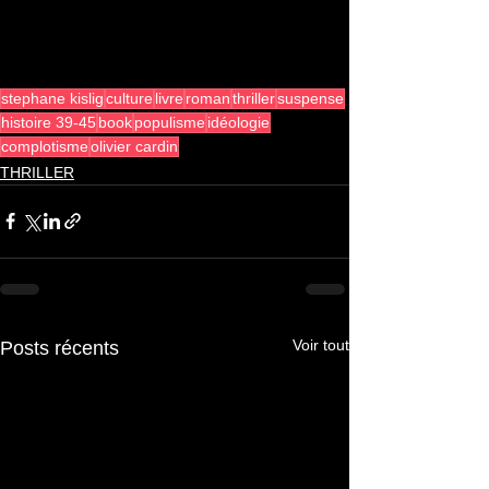
stephane kislig
culture
livre
roman
thriller
suspense
histoire 39-45
book
populisme
idéologie
complotisme
olivier cardin
THRILLER
Voir tout
Posts récents