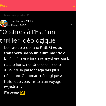
Post
Tous les posts
Stéphane KISLIG
Tous les posts
31 oct. 2020
"Ombres à l'Est" un
ROMAN
thriller idéologique !
THRILLER
Le livre de Stéphane KISLIG 
vous 
transporte dans un autre monde
 ou 
la réalité perce tous ces mystères sur la 
nature humaine. Une folle histoire 
autour d'un personnage dès plus 
déchirant. Ce roman idéologique & 
historique vous invite à un voyage 
mystérieux.
En vente 
ICI
.