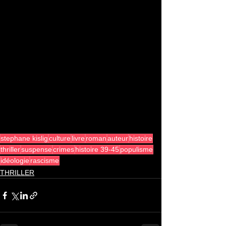
stephane kislig
culture
livre
roman
auteur
histoire
thriller
suspense
crimes
histoire 39-45
populisme
idéologie
rascisme
THRILLER