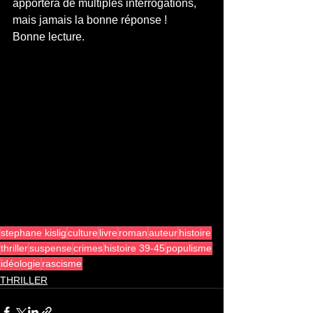
apportera de multiples interrogations, 
mais jamais la bonne réponse ! 
Bonne lecture.
stephane kislig
culture
livre
roman
auteur
histoire
thriller
suspense
crimes
histoire 39-45
populisme
idéologie
rascisme
THRILLER