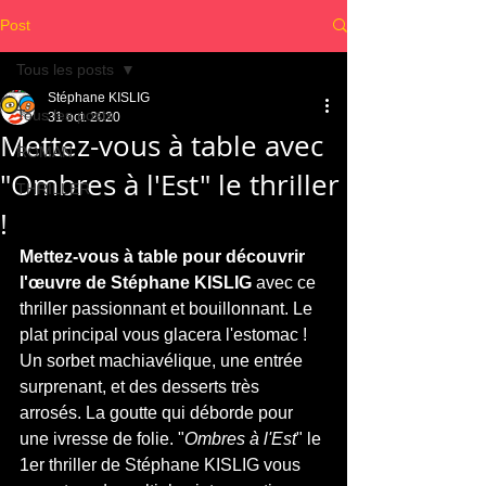
Post
Tous les posts
Stéphane KISLIG
Tous les posts
31 oct. 2020
Mettez-vous à table avec
ROMAN
"Ombres à l'Est" le thriller
THRILLER
!
Mettez-vous à table pour découvrir 
l'œuvre de Stéphane KISLIG 
avec ce 
thriller passionnant et bouillonnant. Le 
plat principal vous glacera l'estomac ! 
Un sorbet machiavélique, une entrée 
surprenant, et des desserts très 
arrosés. La goutte qui déborde pour 
une ivresse de folie. "
Ombres à l'Est
" le 
1er thriller de Stéphane KISLIG vous 