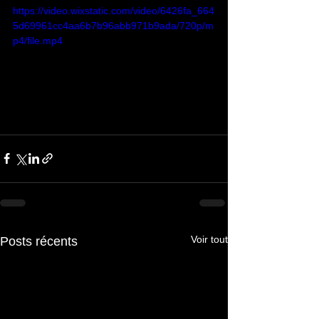
https://video.wixstatic.com/video/6426fa_664
5d69961cc4aa6b7b96abb971b9ada/720p/m
p4/file.mp4
Voir tout
Posts récents