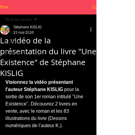
Post
Tous les posts
Stéphane KISLIG
Tous les posts
13 mai 2020
La vidéo de la
ROMAN
présentation du livre "Une
THRILLER
Existence" de Stéphane
KISLIG
Visionnez la vidéo présentant 
l'auteur Stéphane KISLIG
 pour la 
sortie de son 1er roman intitulé "Une 
Existence". Découvrez 2 livres en 
vente, avec le roman et les 83 
illustrations du livre (Dessins 
numériques de l'auteur K.). 